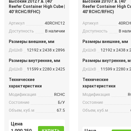
высокий 2012 г.в. (40′
высокий 2010 г.в. (40′
Reefer Container High Cube |
Reefer Container High Cu
40′ RCHC/RFHC)
40′ RCHC/RFHC)
Артикул
40RCHC12
Артикул
40RC
Доступность
В наличии
Доступность
В нал
Размеры внешние, мм
Размеры внешние, мм
ДxШxВ
12192 x 2438 x 2896
ДxШxВ
12192 x 2438 x 
Размеры внутренние, мм
Размеры внутренние, 
ДxШxВ
11599 x 2280 x 2425
ДxШxВ
11599 x 2280 x 
Технические
Технические
характеристики
характеристики
Модификация
RCHC
Модификация
R
Состояние
Б/У
Состояние
Объем, куб.м
67.5
Объем, куб.м
Цена
1 000 250
Цена
КУПИТЬ