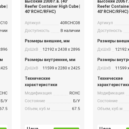
высокий 2008 г.в. (40′
высокий 2006 г.в
be |
Reefer Container High Cube |
Reefer Container
40′ RCHC/RFHC)
40′ RCHC/RFHC)
HC10
Артикул
40RCHC08
Артикул
ичии
Доступность
В наличии
Доступность
Размеры внешние, мм
Размеры внешн
2896
ДxШxВ
12192 x 2438 x 2896
ДxШxВ
12192 x
мм
Размеры внутренние, мм
Размеры внутр
2425
ДxШxВ
11599 x 2280 x 2425
ДxШxВ
11599 x
Технические
Технические
характеристики
характеристик
CHC
Модификация
RCHC
Модификация
Б/У
Состояние
Б/У
Состояние
67.5
Объем, куб.м
67.5
Объем, куб.м
Цена
Цена