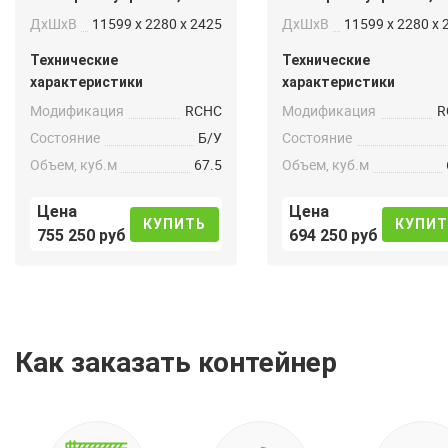
ДxШxВ
11599 x 2280 x 2425
ДxШxВ
11599 x 2280 x 
Технические
Технические
характеристики
характеристики
Модификация
RCHC
Модификация
R
Состояние
Б/У
Состояние
Объем, куб.м
67.5
Объем, куб.м
Цена
Цена
КУПИТЬ
КУПИТ
755 250 руб
694 250 руб
Как заказать контейнер