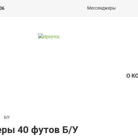
Мессенджеры
06
О К
Б/У
ры 40 футов Б/У