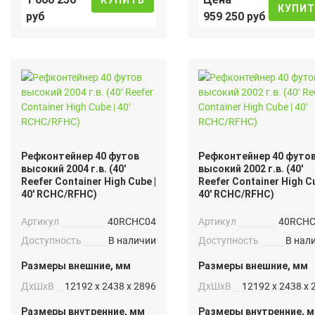
КУПИТ
руб
959 250 руб
Рефконтейнер 40 футов
Рефконтейнер 40 футо
высокий 2004 г.в. (40′
высокий 2002 г.в. (40′
Reefer Container High Cube |
Reefer Container High Cu
40′ RCHC/RFHC)
40′ RCHC/RFHC)
Артикул
40RCHC04
Артикул
40RCHC
Доступность
В наличии
Доступность
В нал
Размеры внешние, мм
Размеры внешние, мм
ДxШxВ
12192 x 2438 x 2896
ДxШxВ
12192 x 2438 x 
Размеры внутренние, мм
Размеры внутренние, 