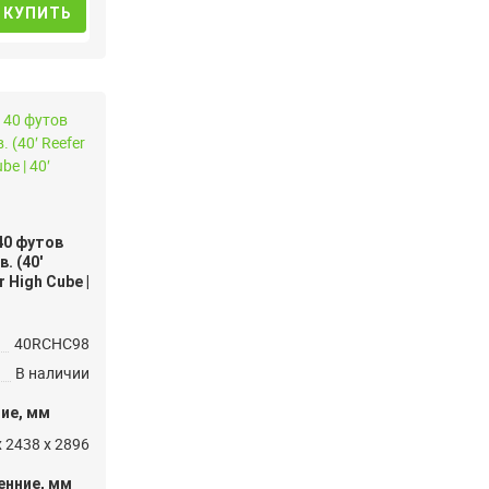
КУПИТЬ
40 футов
. (40′
 High Cube |
40RCHC98
В наличии
ие, мм
 2438 x 2896
енние, мм