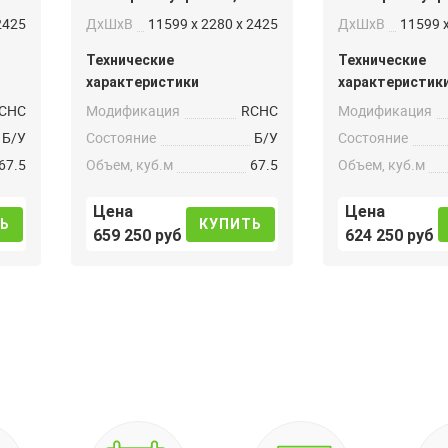
2425
ДxШxВ
11599 x 2280 x 2425
ДxШxВ
11599 x
Технические
Технические
характеристики
характеристик
CHC
Модификация
RCHC
Модификация
Б/У
Состояние
Б/У
Состояние
67.5
Объем, куб.м
67.5
Объем, куб.м
Цена
Цена
Ь
КУПИТЬ
659 250 руб
624 250 руб