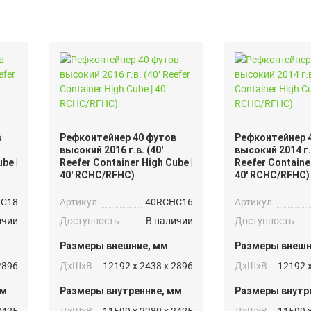
в
Рефконтейнер 40 футов
Рефконтейнер 
высокий 2016 г.в. (40′
высокий 2014 г.в
be |
Reefer Container High Cube |
Reefer Container
40′ RCHC/RFHC)
40′ RCHC/RFHC)
HC18
Артикул
40RCHC16
Артикул
ичии
Доступность
В наличии
Доступность
Размеры внешние, мм
Размеры внешн
2896
ДxШxВ
12192 x 2438 x 2896
ДxШxВ
12192 x
мм
Размеры внутренние, мм
Размеры внутр
2425
ДxШxВ
11599 x 2280 x 2425
ДxШxВ
11599 x