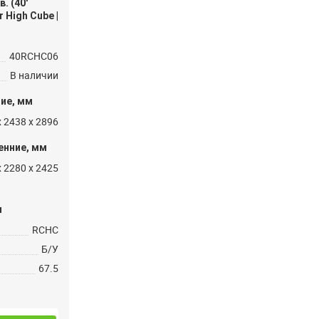
. (40′
 High Cube |
40RCHC06
В наличии
ие, мм
 2438 x 2896
енние, мм
 2280 x 2425
и
RCHC
Б/У
67.5