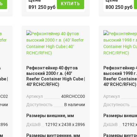
Ь
КУПИТЬ
891 250 руб
800 250 руб
в
Рефконтейнер 40 футов
Рефконтейнер 
высокий 2000 г.в. (40′
высокий 1998 г.в
be |
Reefer Container High Cube |
Reefer Container
40′ RCHC/RFHC)
40′ RCHC/RFHC)
C02
Артикул
40RCHCC00
Артикул
ичии
Доступность
В наличии
Доступность
Размеры внешние, мм
Размеры внешн
2896
ДxШxВ
12192 x 2438 x 2896
ДxШxВ
12192 x
мм
Размеры внутренние, мм
Размеры внутр