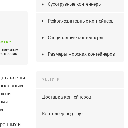
Сухогрузные контейнеры
Рефрижераторные контейнеры
Специальные контейнеры
рстве
м надежным
Размеры морских контейнеров
ке морских
едставлены
УСЛУГИ
 полезный
вкой.
Доставка контейнеров
рма,
й.
Контейнер под груз
ренних и