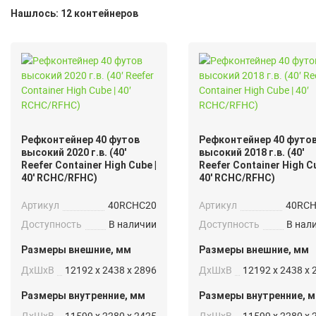
Нашлось: 12 контейнеров
Рефконтейнер 40 футов
Рефконтейнер 40 футо
высокий 2020 г.в. (40′
высокий 2018 г.в. (40′
Reefer Container High Cube |
Reefer Container High Cu
40′ RCHC/RFHC)
40′ RCHC/RFHC)
Артикул
40RCHC20
Артикул
40RC
Доступность
В наличии
Доступность
В нал
Размеры внешние, мм
Размеры внешние, мм
ДxШxВ
12192 x 2438 x 2896
ДxШxВ
12192 x 2438 x 
Размеры внутренние, мм
Размеры внутренние, 
ДxШxВ
11599 x 2280 x 2425
ДxШxВ
11599 x 2280 x 