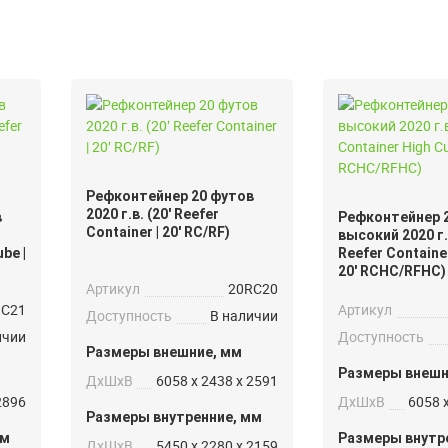
Рефконтейнер 20 футов
2020 г.в. (20′ Reefer
в
Рефконтейнер 
Container | 20′ RC/RF)
высокий 2020 г.в
be |
Reefer Container
20′ RCHC/RFHC)
Артикул
20RC20
HC21
Артикул
Доступность
В наличии
ичии
Доступность
Размеры внешние, мм
Размеры внешн
ДxШxВ
6058 x 2438 x 2591
2896
ДxШxВ
6058 
Размеры внутренние, мм
мм
Размеры внутр
ДxШxВ
5450 x 2280 x 2159