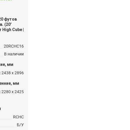
20 футов
. (20′
 High Cube |
20RCHC16
В наличии
ие, мм
x 2438 x 2896
енние, мм
x 2280 x 2425
и
RCHC
Б/У