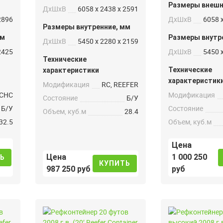
Размеры внешн
ДxШxВ
6058 x 2438 x 2591
2896
ДxШxВ
6058 
Размеры внутренние, мм
мм
Размеры внутр
ДxШxВ
5450 x 2280 x 2159
2425
ДxШxВ
5450 
Технические
Технические
характеристики
характеристик
Модификация
RC, REEFER
CHC
Модификация
Состояние
Б/У
Б/У
Состояние
Объем, куб.м
28.4
32.5
Объем, куб.м
Цена
Цена
1 000 250
Ь
КУПИТЬ
987 250 руб
руб