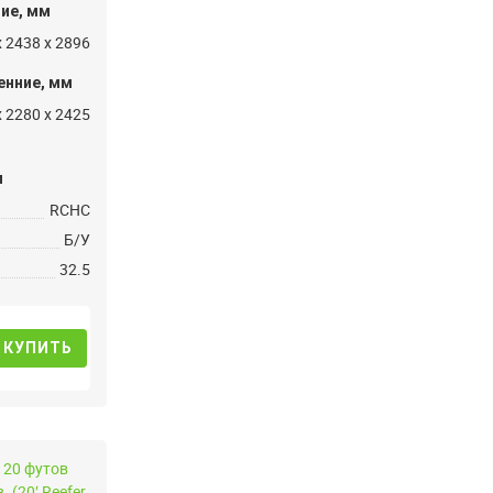
ие, мм
x 2438 x 2896
енние, мм
x 2280 x 2425
и
RCHC
Б/У
32.5
КУПИТЬ