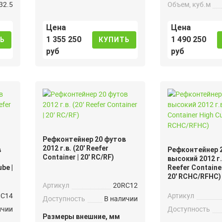
32.5
Объем, куб.м
Цена
Цена
1 355 250
1 490 250
Ь
КУПИТЬ
руб
руб
Рефконтейнер 20 футов
2012 г.в. (20′ Reefer
в
Рефконтейнер 
Container | 20′ RC/RF)
высокий 2012 г.в
be |
Reefer Container
20′ RCHC/RFHC)
Артикул
20RC12
HC14
Артикул
Доступность
В наличии
ичии
Доступность
Размеры внешние, мм