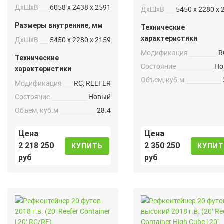
ДxШxВ
6058 x 2438 x 2591
ДxШxВ
5450 x 2280 x 
Размеры внутренние, мм
Технические
характеристики
ДxШxВ
5450 x 2280 x 2159
Модификация
R
Технические
Состояние
Но
характеристики
Объем, куб.м
Модификация
RC, REEFER
Состояние
Новый
Объем, куб.м
28.4
Цена
Цена
2 218 250
2 350 250
КУПИТЬ
КУПИТ
руб
руб