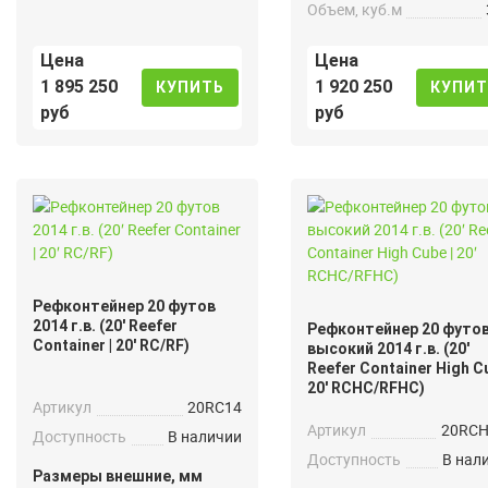
Объем, куб.м
Цена
Цена
1 895 250
1 920 250
КУПИТЬ
КУПИТ
руб
руб
Рефконтейнер 20 футов
2014 г.в. (20′ Reefer
Рефконтейнер 20 футо
Container | 20′ RC/RF)
высокий 2014 г.в. (20′
Reefer Container High Cu
20′ RCHC/RFHC)
Артикул
20RC14
Артикул
20RC
Доступность
В наличии
Доступность
В нал
Размеры внешние, мм