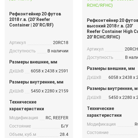
Рефконтейнер 20 футов
2018 г.в. (20′ Reefer
Рефконтейнер 20 футо
Container | 20′ RC/RF)
высокий 2018 г.в. (20′
Reefer Container High Cu
20′ RCHC/RFHC)
Артикул
20RC18
Артикул
20RC
Доступность
В наличии
Доступность
В нал
Размеры внешние, мм
Размеры внешние, мм
ДxШxВ
6058 x 2438 x 2591
ДxШxВ
6058 x 2438 x 
Размеры внутренние, мм
Размеры внутренние, 
ДxШxВ
5450 x 2280 x 2159
ДxШxВ
5450 x 2280 x 
Технические
Технические
характеристики
характеристики
Модификация
RC, REEFER
Модификация
R
Состояние
Б/У
Состояние
Объем, куб.м
28.4