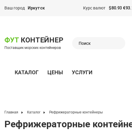
Ваш город
Курс валют
Иркутск
$80.93 €93.
казать меню
ФУТ
КОНТЕЙНЕР
Поставщик морских контейнеров
КАТАЛОГ
ЦЕНЫ
УСЛУГИ
Показать меню
Главная
Каталог
Рефрижераторные контейнеры
Рефрижераторные контейн