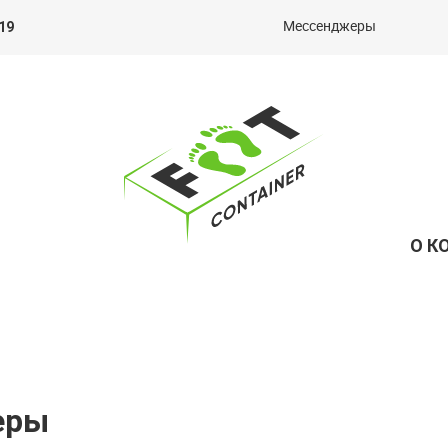
Мессенджеры
19
О К
еры