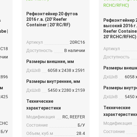
Рефконтейнер 20 футов
2016 г.в. (20′ Reefer
в
Рефконтейнер 
Container | 20′ RC/RF)
высокий 2016 г.в
be |
Reefer Container
20′ RCHC/RFHC)
Артикул
20RC16
HC18
Артикул
Доступность
В наличии
ичии
Доступность
Размеры внешние, мм
Размеры внешн
ДxШxВ
6058 x 2438 x 2591
2896
ДxШxВ
6058 
Размеры внутренние, мм
мм
Размеры внутр
ДxШxВ
5450 x 2280 x 2159
2425
ДxШxВ
5450 
Технические
Технические
характеристики
характеристик
Модификация
RC, REEFER
CHC
Модификация
Состояние
Б/У
Б/У
Состояние
Объем, куб.м
28.4