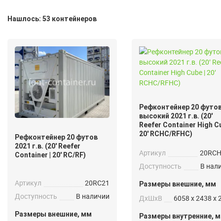
Нашлось: 53 контейнеров
Рефконтейнер 20 футо
высокий 2021 г.в. (20′
Reefer Container High Cu
20′ RCHC/RFHC)
Рефконтейнер 20 футов
2021 г.в. (20′ Reefer
Артикул
20RC
Container | 20′ RC/RF)
Доступность
В нал
Артикул
20RC21
Размеры внешние, мм
Доступность
В наличии
ДxШxВ
6058 x 2438 x 
Размеры внешние, мм
Размеры внутренние, 