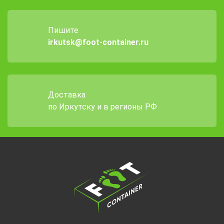
Пишите
irkutsk@foot-container.ru
Доставка
по Иркутску и в регионы РФ