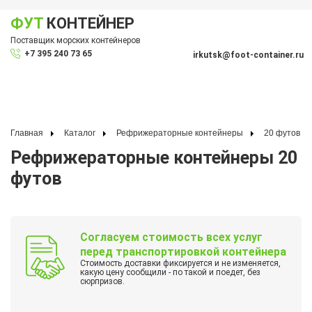
ФУТ
КОНТЕЙНЕР
Показать меню
Поставщик морских контейнеров
По
+7 395 240 73 65
irkutsk@foot-container.ru
Главная
Каталог
Рефрижераторные контейнеры
20 футов
Рефрижераторные контейнеры 20
футов
Согласуем стоимость всех услуг
перед транспортировкой контейнера
Стоимость доставки фиксируется и не изменяется,
какую цену сообщили - по такой и поедет, без
сюрпризов.