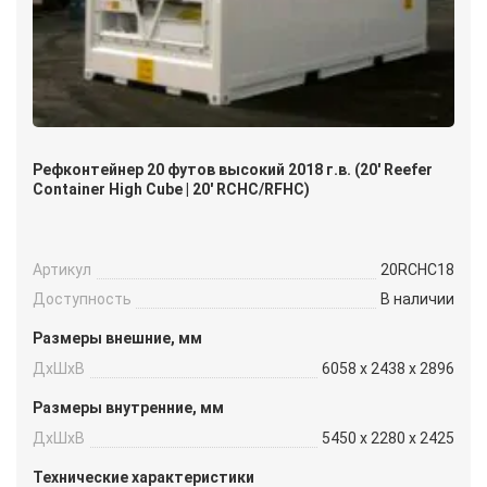
Рефконтейнер 20 футов высокий 2018 г.в. (20′ Reefer
Container High Cube | 20′ RCHC/RFHC)
Артикул
20RCHC18
Доступность
В наличии
Размеры внешние, мм
ДxШxВ
6058 x 2438 x 2896
Размеры внутренние, мм
ДxШxВ
5450 x 2280 x 2425
Технические характеристики