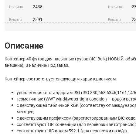
2438
2
Ширина
Ширина
2591
2
Высота
Высота
Описание
Контейнер 40 футов для насыпных грузов (40′ Bulk) НОВЫЙ, объё
внешние). В наличие/Под заказ.
Контейнер соответствует следующим характеристикам:
удовлетворяют стандартам ISO (ISO 830,668,6346,1161,1496
герметичные (WWT-wind&water tight condition — водо и вет
с действующей табличкой КБК (соответствуют международн
месяцев;
с действующим префиксом (зарегистрированным BIC кодо
соответствуют TIR конвенции (для перевозки автотранспор
соответствуют UIC кодам 592-1 (для перевозки по ж/д).