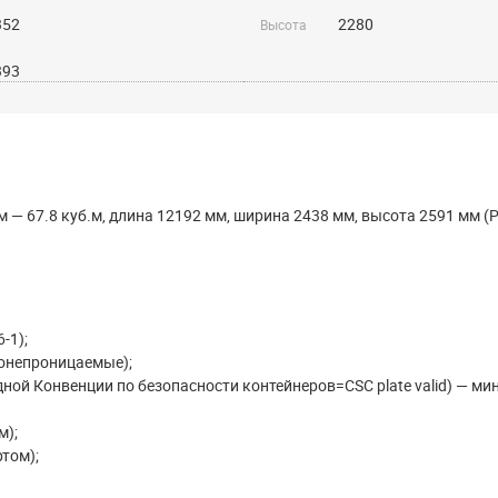
352
2280
Высота
393
м — 67.8 куб.м, длина 12192 мм, ширина 2438 мм, высота 2591 мм 
-1);
ронепроницаемые);
ой Конвенции по безопасности контейнеров=CSC plate valid) — ми
м);
том);