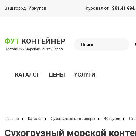
Ваш город
Курс валют
Иркутск
$81.41 €94.
казать меню
ФУТ
КОНТЕЙНЕР
Поставщик морских контейнеров
КАТАЛОГ
ЦЕНЫ
УСЛУГИ
Показать меню
Главная
Каталог
Сухогрузные контейнеры
40 футов
Ст
Сухогрузный морской контейнер 40 футов для насыпных