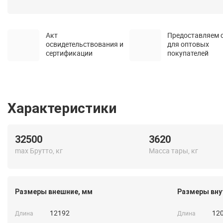
Акт
Предоставляем 
освидетельствования и
для оптовых
сертификации
покупателей
Характеристики
32500
3620
max Брутто, кг
Масса тары, кг
Размеры внешние, мм
Размеры вну
12192
12
Длина
Длина