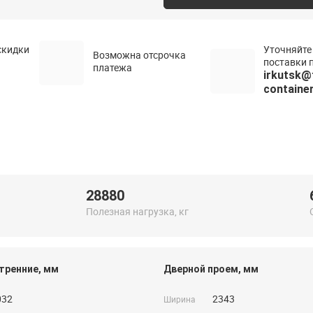
скидки
Уточняйте
Возможна отсрочка
поставки п
платежа
irkutsk@
container
28880
Полезная нагрузка, кг
тренние, мм
Дверной проем, мм
032
2343
Ширина