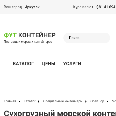
Ваш город
Иркутск
Курс валют
$81.41 €94
казать меню
ФУТ
КОНТЕЙНЕР
Поставщик морских контейнеров
КАТАЛОГ
ЦЕНЫ
УСЛУГИ
Показать меню
Главная
Каталог
Специальные контейнеры
Open Top
М
Сухогрузный морской контейнер 20 футов с открывающейся