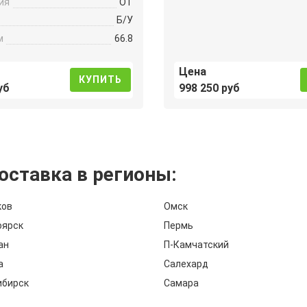
ия
OT
Б/У
м
66.8
Цена
КУПИТЬ
уб
998 250 руб
оставка в регионы:
ков
Омск
оярск
Пермь
ан
П-Камчатский
а
Салехард
ибирск
Самара