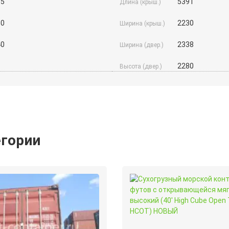
95
5391
Длина (крыш.)
50
2230
Ширина (крыш.)
40
2338
Ширина (двер.)
2280
Высота (двер.)
егории