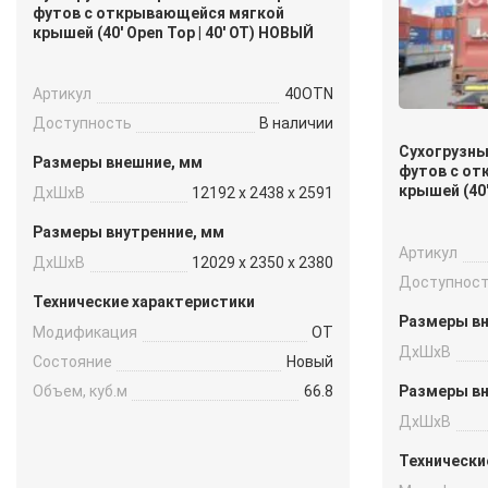
футов с открывающейся мягкой
крышей (40′ Open Top | 40′ OT) НОВЫЙ
Артикул
40OTN
Доступность
В наличии
Сухогрузны
Размеры внешние, мм
футов с о
крышей (40′ 
ДxШxВ
12192 x 2438 x 2591
Размеры внутренние, мм
Артикул
ДxШxВ
12029 x 2350 x 2380
Доступнос
Технические характеристики
Размеры в
Модификация
OT
ДxШxВ
Состояние
Новый
Размеры вн
Объем, куб.м
66.8
ДxШxВ
Технически