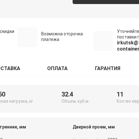
скидки
Уточняйте
Возможна отсрочка
поставки п
платежа
irkutsk@
container
СТАВКА
ОПЛАТА
ГАРАНТИЯ
50
32.4
11
ная нагрузка, кг
Объем, куб.м
Кол-во ев
тренние, мм
Дверной проем, мм