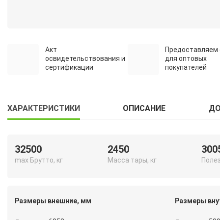
Акт
Предоставляем 
освидетельствования и
для оптовых
сертификации
покупателей
ХАРАКТЕРИСТИКИ
ОПИСАНИЕ
ДО
32500
2450
300
max Брутто, кг
Масса тары, кг
Полез
Размеры внешние, мм
Размеры вну