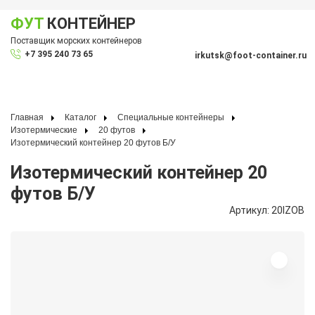
ФУТ
КОНТЕЙНЕР
Показать меню
Поставщик морских контейнеров
По
+7 395 240 73 65
irkutsk@foot-container.ru
Главная
Каталог
Специальные контейнеры
Изотермические
20 футов
Изотермический контейнер 20 футов Б/У
Изотермический контейнер 20
футов Б/У
Артикул: 20IZOB